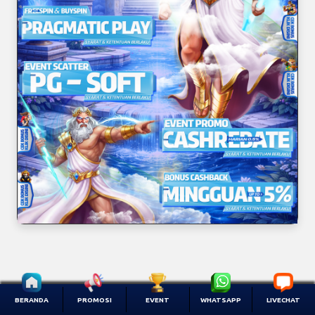
Maksimal bonus yang diberikan adalah Rp 100.000
untuk melakukan witdraw
.
RP 50.000
RP 1.000.000
Vespa Sprint S
EVENT KOI GATE JEJER 3 XLSLOT88
Syarat 5x TO / TURNOVER (CONTOH: Deposit
Jika dana sudah dimainkan, maka Bonus tidak bisa diklaim.
150
100.000 + 5% = 105.000 x 5 = 525.000 TO yang
MINIMAL STAKE
HADIAH JEJER 3
harus anda capai untuk dapat melakukan
Syarat & Ketentuan :
STAKE 9,000
IDR 100.000,-
penarikan dana)
Promo Berlaku Untuk Semua Member XLSLOT88.
EVENT FREESPIN & BUYSPIN
Bonus hanya bisa diklaim 1 kali sehari.
STAKE 18,000
IDR 200.000,-
Khusus Member yang mengalamin Deposit Zonk 3x.
PRAGMATIC PLAY XLSLOT88
Apabila saldo sudah dimainkan oleh member, maka
STAKE 90,000
IDR 500.000,-
Contoh :
SYARAT DAN KETENTUAN :
Bonus tidak bisa diklaim kembali.
Deposit ke 1 : RP. 50.000 ( Rungkad )
Bonus ini tidak diperuntukan untuk pemain invest.
STAKE 450,000
IDR 1.000.000,-
Event ini berlaku untuk semua member XLSLOT88
EVENT SCATTER PG-SOFT XLSLOT88
Member deposit via pulsa tidak dapat claim bonus ini.
Deposit ke 2 : RP. 150.000 ( Rungkad )
Event ini berlaku untuk semua provider PRAGMATIC PLAY
SYARAT DAN KETENTUAN :
Keputusan dan kebijakan XLSLOT88 adalah mutlak
MINIMAL
STAKE
STAKE
STAKE
STAKE
Event ini tidak dapat digabung dengan event lainnya.
Deposit ke 3 : RP. 200.000 ( Rungkad )
serta tidak bisa diganggu gugat.
STAKE
1,000 -
4,000 -
12,000 -
20,000+++
Event ini berlaku untuk semua member yang terdaftar di
Minimal Deposit Untuk Dapat Mengikuti Event adalah Rp
Jika hal seperti di atas terjadi, anda berhak Klaim bonus
Promo ini bisa berubah kapan saja tanpa adanya
3,000
10,000
20,000
XLSLOT88
50.000
BONUS CASHREBATE 0,5% KHUSUS
LUCKY SPIN TANPA ZONK Ini.
.
pemberitahuan terlebih dahulu.
Event ini bisa di claim hanya respin atau jejer 3 saja.
Maksimal Bonus Event yang diberikan adalah 250.000 per
SLOT & CASINO
Tapi contoh di bawah ini tidak dapat claim
4
IDR
IDR
IDR
IDR
Hanya berlaku di permainan KOI GATE di HABANERO
Klaim.
bonus tersebut
SCATTER
20.000,-
30.000,-
50.000,-
100.000,-
SYARAT DAN KETENTUAN :
Minimal stake untuk mengikuti event koi gate adalah Rp
Minimal Kemenangan untuk mengikuti event sebesar Rp
Contoh :
5
IDR
IDR
IDR
IDR
Bonus CASHREBATE/ROLLINGAN akan dibagikan setiap
9000.
250.000 [ Setelah di potong modal ]
BONUS CASHBACK MINGGUAN UP TO
Deposit ke 1 : RP. 50.000 ( Rungkad )
SCATTER
30.000,-
50.000,-
100.000,-
150.000,-
hari kepada para member setia XLSLOT88.
Setelah mengklaim via WHATSAPP, dan Live Chat Saldo
1 Username dapat 2x claim dalam 1 hari dan reset setiap
5% XLSLOT88
Jadwal pembagian bonus dibawah pukul 12.00 WIB. Apabila
akan di isi kedalam user id paling lambat 1x24 jam
hari pukul 23.00 WIB
Deposit ke 2 : RP. 150.000 ( Menang & melakukan
6
IDR
IDR
IDR
IDR
Withdraw )
lewat dari jam tersebut mohon pengertian & kerjasama
Maksimal klaim dalam sehari sebanyak 2X
Setelah Claim wajib melakukan postingan di Group resmi
BONUS CASHBACK
MINIMAL KEKALAHAN
SCATTER
50.000,-
100.000,-
200.000,-
300.000,-
anda untuk menunggu hingga bonus selesai dibagikan.
Maksimal klaim Per ID adalah Rp.1.500.000 / Claim.
XLSLOT88 OFFICIAL atau beranda facebook serta tag /
Deposit ke 3 : RP. 150.000 ( Rungkad )
2 %
IDR 1.000.000
7
IDR
IDR
IDR
IDR
Minimal bonus rollingan dalam permainan yang diberikan
Screenshot foto KOIGATE wajib di share di grup fb atau ke
undang minimal 5 teman anda dengan menggunakan
BERANDA
PROMOSI
EVENT
WHATSAPP
LIVECHAT
Minimal Deposit untuk mengikutin bonus ini ialah RP 50.000
SCATTER
100.000,-
200.000,-
300.000,-
500.000,-
sebesar Rp. 1.000.
linmasa ( BERANDA ) dengan hastag #XLSLOT88
Hastag : #XLSLOT88 #FREESPINXLSLOT88
4 %
IDR 50.000.000