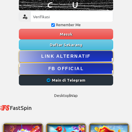
Remember Me
Masuk
Daftar Sekarang
LINK ALTERNATIF
FB OFFICIAL
Main di Telegram
Desktop
Wap
FastSpin