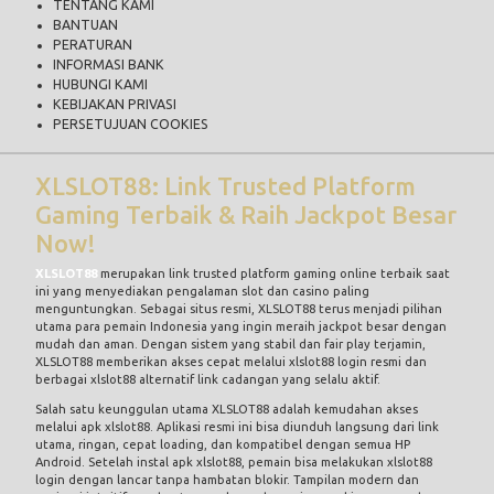
TENTANG KAMI
BANTUAN
PERATURAN
INFORMASI BANK
HUBUNGI KAMI
KEBIJAKAN PRIVASI
PERSETUJUAN COOKIES
XLSLOT88: Link Trusted Platform
Gaming Terbaik & Raih Jackpot Besar
Now!
XLSLOT88
merupakan link trusted platform gaming online terbaik saat
ini yang menyediakan pengalaman slot dan casino paling
menguntungkan. Sebagai situs resmi, XLSLOT88 terus menjadi pilihan
utama para pemain Indonesia yang ingin meraih jackpot besar dengan
mudah dan aman. Dengan sistem yang stabil dan fair play terjamin,
XLSLOT88 memberikan akses cepat melalui xlslot88 login resmi dan
berbagai xlslot88 alternatif link cadangan yang selalu aktif.
Salah satu keunggulan utama XLSLOT88 adalah kemudahan akses
melalui apk xlslot88. Aplikasi resmi ini bisa diunduh langsung dari link
utama, ringan, cepat loading, dan kompatibel dengan semua HP
Android. Setelah instal apk xlslot88, pemain bisa melakukan xlslot88
login dengan lancar tanpa hambatan blokir. Tampilan modern dan