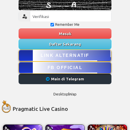
Remember Me
Masuk
Daftar Sekarang
LINK ALTERNATIF
FB OFFICIAL
Main di Telegram
Desktop
Wap
Pragmatic Live Casino