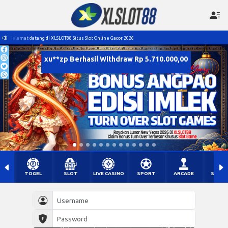
Selamat datang di XLSLOT88 Situs Slot Online Gacor 2026
xu**zp Berhasil Withdraw Rp 5.710.000,00
TOGEL
SLOT
LIVE CASINO
SPORT
ARCADE
SABU