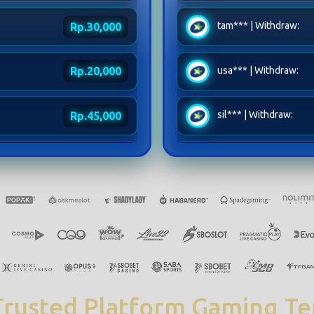
usa*** | Withdraw:
Rp.20,000
sil*** | Withdraw:
Rp.45,000
dim*** | Withdraw:
Rp.45,000
gal*** | Withdraw:
Rp.45,000
gila*** | Withdraw:
Rp.35,000
int*** | Withdraw:
Rp.20,000
sab*** | Withdraw:
Rp.35,000
rusted Platform Gaming Ter