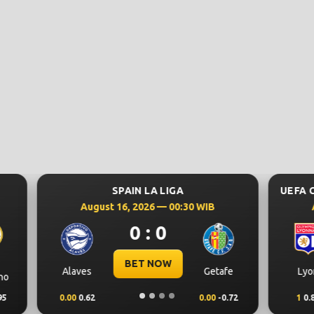
9943
6011
9560
7/8/2026
7/8/2026
7/8/2026
IERS
UEFA CHAMPIONS LEAGUE QUALIFIERS
UEF
August 12, 2026 — 01:15 WIB
0 : 0
BET NOW
Slovan
bahce
Mjallby
Bodo
Bratislava
.87
0.5
0.83
-0.5
0.99
0.7