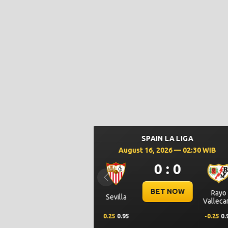
UEFA CHAMPIONS LEAGUE QUALIF
August 12, 2026 — 01:30 WIB
0 : 0
Previous
BET NOW
SK Sturm
Fener
Graz
-0.5
0.95
0.5
0