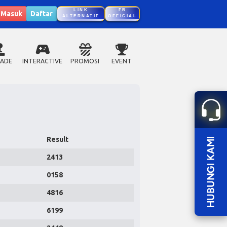
LINK
FB
Masuk
Daftar
ALTERNATIF
OFFICIAL
ADE
INTERACTIVE
PROMOSI
EVENT
Result
2413
0158
4816
6199