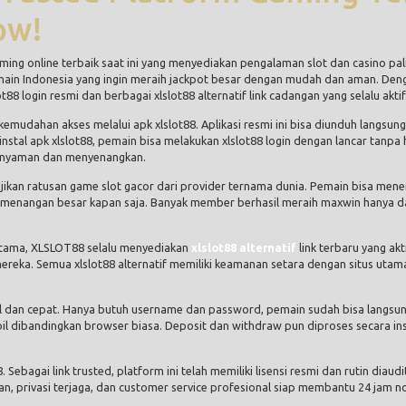
ow!
iswah***i | Withdraw:
Rp.45,000
ing online terbaik saat ini yang menyediakan pengalaman slot dan casino pal
in Indonesia yang ingin meraih jackpot besar dengan mudah dan aman. Dengan
anggr***an | Withdra
Rp.30,000
8 login resmi dan berbagai xlslot88 alternatif link cadangan yang selalu aktif
udahan akses melalui apk xlslot88. Aplikasi resmi ini bisa diunduh langsung d
stal apk xlslot88, pemain bisa melakukan xlslot88 login dengan lancar tanpa
jasm*** | Withdraw:
Rp.15,000
n nyaman dan menyenangkan.
ikan ratusan game slot gacor dari provider ternama dunia. Pemain bisa men
kemenangan besar kapan saja. Banyak member berhasil meraih maxwin hanya da
patri*** | Withdraw:
Rp.40,000
 utama, XLSLOT88 selalu menyediakan
xlslot88 alternatif
link terbaru yang akti
alm*** | Withdraw:
Rp.20,000
ereka. Semua xlslot88 alternatif memiliki keamanan setara dengan situs utama
l dan cepat. Hanya butuh username dan password, pemain sudah bisa langsung
par*** | Withdraw:
Rp.30,000
abil dibandingkan browser biasa. Deposit dan withdraw pun diproses secara i
ebagai link trusted, platform ini telah memiliki lisensi resmi dan rutin diau
raj*** | Withdraw:
Rp.30,000
n, privasi terjaga, dan customer service profesional siap membantu 24 jam non