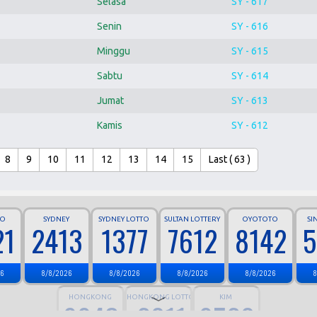
Selasa
SY - 617
Senin
SY - 616
Minggu
SY - 615
Sabtu
SY - 614
Jumat
SY - 613
Kamis
SY - 612
8
9
10
11
12
13
14
15
Last ( 63 )
RO
SYDNEY
SYDNEY LOTTO
SULTAN LOTTERY
OYOTOTO
SI
21
2413
1377
7612
8142
5
26
8/8/2026
8/8/2026
8/8/2026
8/8/2026
8
HONGKONG
HONGKONG LOTTO
KIM