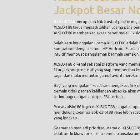
Jackpot Besar N
nar*** | Deposit:
XLSLOT88
merupakan link trusted platform gam
XLSLOT88 terus menjadi pilihan utama para pema
sit*** | Deposit:
XLSLOT88 memberikan akses cepat melalui xlslot8
Salah satu keunggulan utama XLSLOT88 adalah kem
kompatibel dengan semua HP Android. Setelah in
suar***i | Deposit:
intuitif membuat pengalaman bermain semaki
XLSLOT88 dikenal sebagai platform yang menyaj
fitur jackpot progresif yang siap memberikan 
rah*** | Deposit:
login dan mulai memutar game favorit mereka.
Bagi yang mengalami kesulitan mengakses link
dim*** | Deposit:
pemain tidak pernah kehilangan akses ke akun m
terlindungi dengan enkripsi SSL terbaik.
Proses xlslot88 login di XLSLOT88 sangat simpe
bana*** | Deposit:
mendukung login via apk xlslot88 yang lebih st
yang lengkap.
Keamanan menjadi prioritas utama di XLSLOT88. S
sito***l | Deposit:
tidak perlu khawatir karena semua transaksi ama