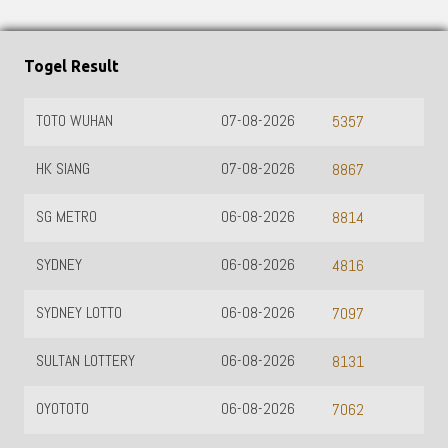
Togel Result
TOTO WUHAN
07-08-2026
5357
HK SIANG
07-08-2026
8867
SG METRO
06-08-2026
8814
SYDNEY
06-08-2026
4816
SYDNEY LOTTO
06-08-2026
7097
SULTAN LOTTERY
06-08-2026
8131
OYOTOTO
06-08-2026
7062