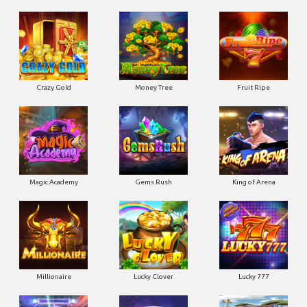
Crazy Gold
Money Tree
Fruit Ripe
Magic Academy
Gems Rush
King of Arena
Millionaire
Lucky Clover
Lucky 777