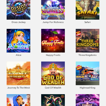
Disco Jockey
Jump For Richness
Safari
Alice
Happy Fruits
Three Kingdoms
Journey To The West
God Of Wealth
Highroad King