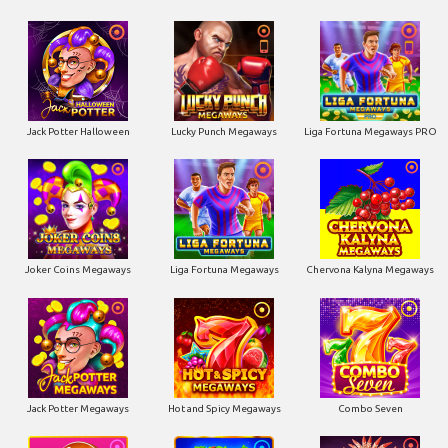
Jack Potter Halloween
Lucky Punch Megaways
Liga Fortuna Megaways PRO
Joker Coins Megaways
Liga Fortuna Megaways
Chervona Kalyna Megaways
Jack Potter Megaways
Hot and Spicy Megaways
Combo Seven