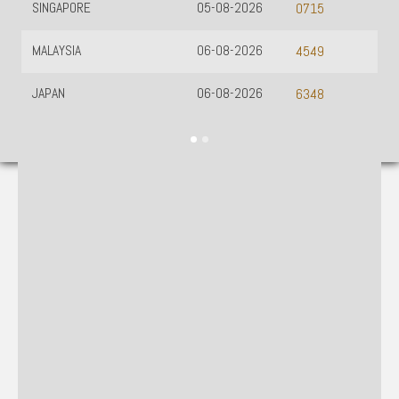
SINGAPORE
05-08-2026
0715
MALAYSIA
06-08-2026
4549
JAPAN
06-08-2026
6348