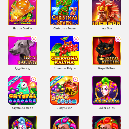
Happy Cookie
Christmas Seven
Inca Son
Iggy Racing
Chervona Kalyna
Royal Kitties
Crystal Cascade
Juicy Crush
Joker Coins