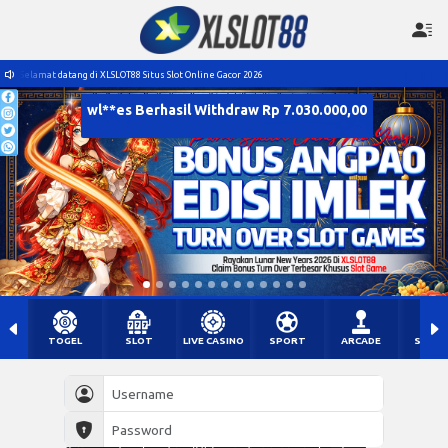
Selamat datang di XLSLOT88 Situs Slot Online Gacor 2026
wl**es Berhasil Withdraw Rp 7.030.000,00
TOGEL
SLOT
LIVE CASINO
SPORT
ARCADE
SABU