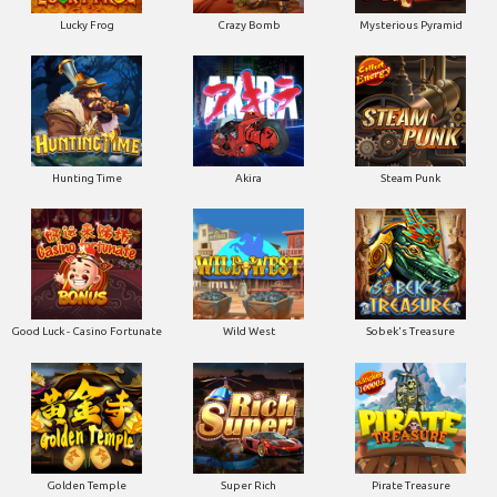
Lucky Frog
Crazy Bomb
Mysterious Pyramid
Hunting Time
Akira
Steam Punk
Good Luck - Casino Fortunate
Wild West
Sobek's Treasure
Golden Temple
Super Rich
Pirate Treasure