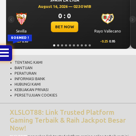
SPAIN LA LIGA
August 16, 2026 — 00:30 WIB
0 : 0
Previous
Ne
BET NOW
yo Vallecano
Alaves
SOSMED !
-0.25
0.95
0.00
0.62
0
TENTANG KAMI
BANTUAN
PERATURAN
INFORMASI BANK
HUBUNGI KAMI
KEBIJAKAN PRIVASI
PERSETUJUAN COOKIES
XLSLOT88: Link Trusted Platform
Gaming Terbaik & Raih Jackpot Besar
Now!