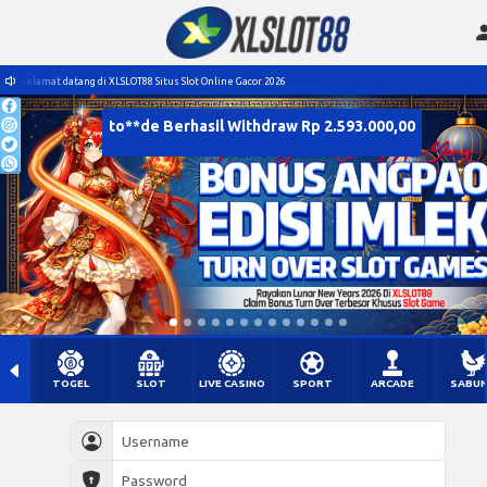
Selamat datang di XLSLOT88 Situs Slot Online Gacor 2026
to**de Berhasil Withdraw Rp 2.593.000,00
TOGEL
SLOT
LIVE CASINO
SPORT
ARCADE
SABU