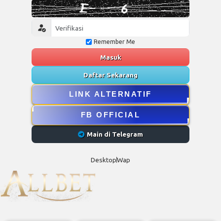
Remember Me
Masuk
Daftar Sekarang
LINK ALTERNATIF
FB OFFICIAL
Main di Telegram
Desktop
Wap