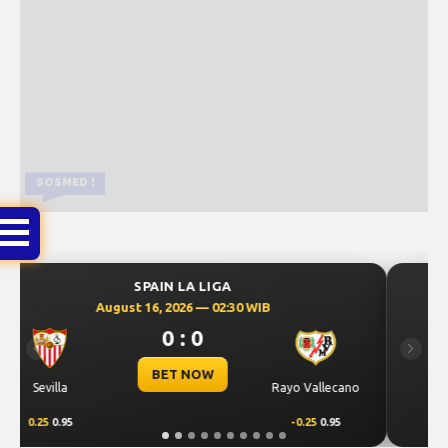
SOSMED !
SPAIN LA LIGA
August 16, 2026 — 00:30 WIB
0 : 0
Previous
Next
BET NOW
Alaves
Getafe
0.00
0.62
0.00
-0.72