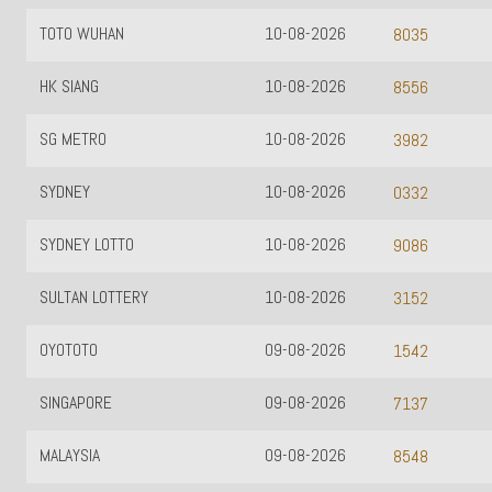
TOTO WUHAN
10-08-2026
8035
HK SIANG
10-08-2026
8556
SG METRO
10-08-2026
3982
SYDNEY
10-08-2026
0332
SYDNEY LOTTO
10-08-2026
9086
SULTAN LOTTERY
10-08-2026
3152
OYOTOTO
09-08-2026
1542
SINGAPORE
09-08-2026
7137
MALAYSIA
09-08-2026
8548