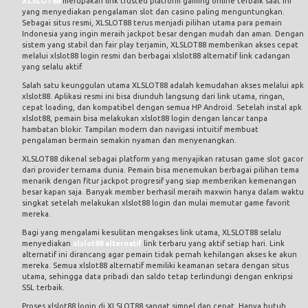
XLSLOT88
merupakan link trusted platform gaming online terbaik saat ini
yang menyediakan pengalaman slot dan casino paling menguntungkan.
Sebagai situs resmi, XLSLOT88 terus menjadi pilihan utama para pemain
Indonesia yang ingin meraih jackpot besar dengan mudah dan aman. Dengan
sistem yang stabil dan fair play terjamin, XLSLOT88 memberikan akses cepat
melalui xlslot88 login resmi dan berbagai xlslot88 alternatif link cadangan
yang selalu aktif.
Salah satu keunggulan utama XLSLOT88 adalah kemudahan akses melalui apk
xlslot88. Aplikasi resmi ini bisa diunduh langsung dari link utama, ringan,
cepat loading, dan kompatibel dengan semua HP Android. Setelah instal apk
xlslot88, pemain bisa melakukan xlslot88 login dengan lancar tanpa
hambatan blokir. Tampilan modern dan navigasi intuitif membuat
pengalaman bermain semakin nyaman dan menyenangkan.
XLSLOT88 dikenal sebagai platform yang menyajikan ratusan game slot gacor
dari provider ternama dunia. Pemain bisa menemukan berbagai pilihan tema
menarik dengan fitur jackpot progresif yang siap memberikan kemenangan
besar kapan saja. Banyak member berhasil meraih maxwin hanya dalam waktu
singkat setelah melakukan xlslot88 login dan mulai memutar game favorit
mereka.
Bagi yang mengalami kesulitan mengakses link utama, XLSLOT88 selalu
menyediakan
xlslot88 alternatif
link terbaru yang aktif setiap hari. Link
alternatif ini dirancang agar pemain tidak pernah kehilangan akses ke akun
mereka. Semua xlslot88 alternatif memiliki keamanan setara dengan situs
utama, sehingga data pribadi dan saldo tetap terlindungi dengan enkripsi
SSL terbaik.
Proses xlslot88 login di XLSLOT88 sangat simpel dan cepat. Hanya butuh