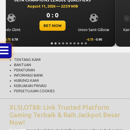
UEFA CHAMPIONS LEAGUE QUALIFIERS
August 11, 2026 — 22:00 WIB
0 : 0
Previous
Ne
BET NOW
illoise
Kairat Almaty (n)
Levski Sofia
SOSMED !
90
0.00
0.82
0.00
-0.94
TENTANG KAMI
BANTUAN
PERATURAN
INFORMASI BANK
HUBUNGI KAMI
KEBIJAKAN PRIVASI
PERSETUJUAN COOKIES
XLSLOT88: Link Trusted Platform
Gaming Terbaik & Raih Jackpot Besar
Now!