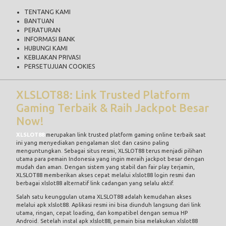
TENTANG KAMI
BANTUAN
PERATURAN
INFORMASI BANK
HUBUNGI KAMI
KEBIJAKAN PRIVASI
PERSETUJUAN COOKIES
XLSLOT88: Link Trusted Platform
Gaming Terbaik & Raih Jackpot Besar
Now!
XLSLOT88
merupakan link trusted platform gaming online terbaik saat
ini yang menyediakan pengalaman slot dan casino paling
menguntungkan. Sebagai situs resmi, XLSLOT88 terus menjadi pilihan
utama para pemain Indonesia yang ingin meraih jackpot besar dengan
mudah dan aman. Dengan sistem yang stabil dan fair play terjamin,
XLSLOT88 memberikan akses cepat melalui xlslot88 login resmi dan
berbagai xlslot88 alternatif link cadangan yang selalu aktif.
Salah satu keunggulan utama XLSLOT88 adalah kemudahan akses
melalui apk xlslot88. Aplikasi resmi ini bisa diunduh langsung dari link
utama, ringan, cepat loading, dan kompatibel dengan semua HP
Android. Setelah instal apk xlslot88, pemain bisa melakukan xlslot88