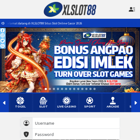
Selamat datang di XLSLOT88 Situs Slot Online Gacor 2026
TOGEL
SLOT
LIVE CASINO
SPORT
ARCADE
SABU