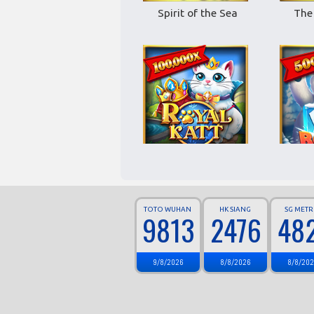
Spirit of the Sea
The
Royal Katt
TOTO WUHAN
HK SIANG
SG MET
9813
2476
48
9/8/2026
8/8/2026
8/8/20
Golden Horse Ride
Fros