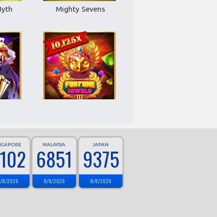
Myth
Mighty Sevens
ys
Fortune Jewels III
NGAPORE
MALAYSIA
JAPAN
102
6851
9375
/8/2026
8/8/2026
8/8/2026
ia
Spin and Win