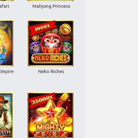
afari
Mahjong Princess
Empire
Neko Riches