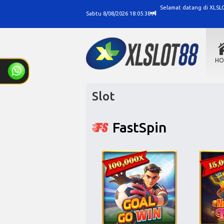
Selamat datang di XLSLO
Sabtu 8/08/2026 18:05:39
HO
Slot
FastSpin