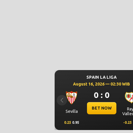
Snake Treasure
Sw
UEFA CHAMPIONS LEAGUE QUALIF
August 12, 2026 — 01:30 WIB
0 : 0
Previous
BET NOW
SK Sturm
Fener
Graz
-0.5
0.95
0.5
0
Rich Cai Shen
Pa