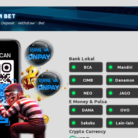
M BET
Deposit
Withdraw
Bet
rdian of The
Fruits Mania
Fortune Jewe
Bank Lokal
Museum
BCA
Mandiri
CIMB
Danamon
NEO
JAGO
E Money & Pulsa
DANA
OVO
Sakuku
Lain-lain
sts of Luck
Blade of Fortune
Alien Sma
Crypto Currency