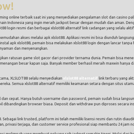
ow!
zami*** | Withdraw:
Rp.10,000
ing online terbaik saat ini yang menyediakan pengalaman slot dan casino pal
in Indonesia yang ingin meraih jackpot besar dengan mudah dan aman. Dengan
rah*** | Withdraw:
Rp.20,000
8 login resmi dan berbagai xlslot88 alternatif link cadangan yang selalu aktif
udahan akses melalui apk xlslot88. Aplikasi resmi ini bisa diunduh langsung d
rtune Lions
Fiery Lava
Farm of For
stal apk xlslot88, pemain bisa melakukan xlslot88 login dengan lancar tanpa
perm*** | Withdraw:
Rp.45,000
n nyaman dan menyenangkan.
ikan ratusan game slot gacor dari provider ternama dunia. Pemain bisa men
purw***i | Withdraw:
Rp.25,000
kemenangan besar kapan saja. Banyak member berhasil meraih maxwin hanya da
 utama, XLSLOT88 selalu menyediakan
xlslot88 alternatif
link terbaru yang akti
van*** | Withdraw:
Rp.45,000
ereka. Semua xlslot88 alternatif memiliki keamanan setara dengan situs utama
l dan cepat. Hanya butuh username dan password, pemain sudah bisa langsung
patri*** | Withdraw:
Rp.25,000
an Carnival
Fishing Treasure
Bounty Fis
abil dibandingkan browser biasa. Deposit dan withdraw pun diproses secara i
ebagai link trusted, platform ini telah memiliki lisensi resmi dan rutin diau
unja*** | Withdraw:
Rp.35,000
n, privasi terjaga, dan customer service profesional siap membantu 24 jam non
i melimpah yang membuat peluang raih jackpot semakin tinggi. Mulai dari b