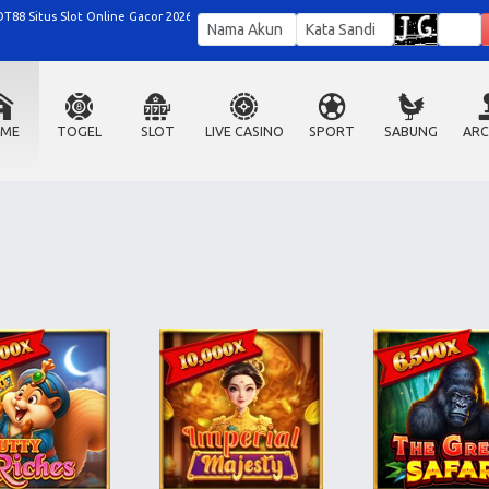
T88 Situs Slot Online Gacor 2026
ME
TOGEL
SLOT
LIVE CASINO
SPORT
SABUNG
ARC