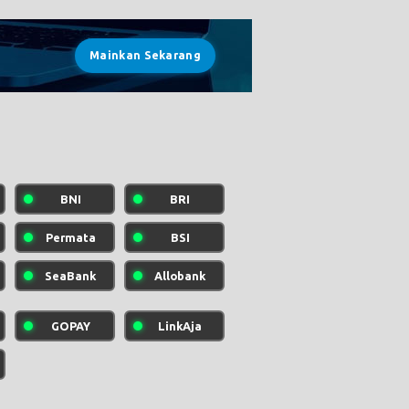
Mainkan Sekarang
ls I
Candy Super Tumble
BNI
BRI
Permata
BSI
SeaBank
Allobank
GOPAY
LinkAja
sh
Apollo Ray of Luck