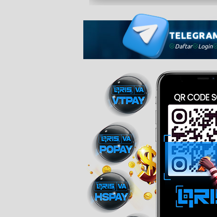
TELEGRA
Daftar
Login
Watah Master
Mahj
Go Fishing