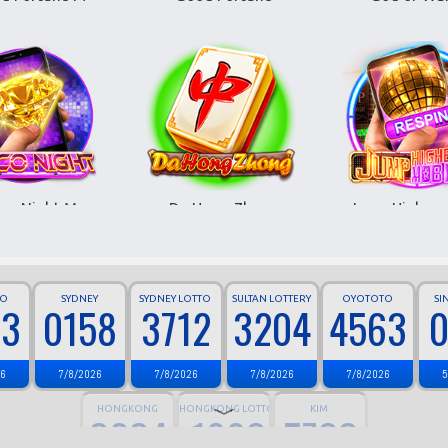
sco Night M
Da Hong Zhong
Jump Higher 
RO
SYDNEY
SYDNEY LOTTO
SULTAN LOTTERY
OYOTOTO
SI
23
0158
3712
3204
4563
0
26
7/8/2026
7/8/2026
7/8/2026
7/8/2026
5
HONGKONG
HONGKONG LOTTO
KIM
3634
1083
5733
ve n Jump
Lucky Bats M
168 Lucky 