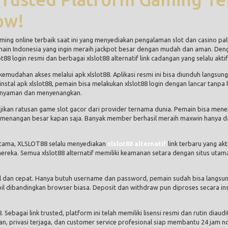
Rp.30,000
ow!
kama*** | Withdraw:
Rp.30,000
ing online terbaik saat ini yang menyediakan pengalaman slot dan casino pal
in Indonesia yang ingin meraih jackpot besar dengan mudah dan aman. Dengan
8 login resmi dan berbagai xlslot88 alternatif link cadangan yang selalu aktif
unja*** | Withdraw:
Rp.15,000
reek Gods
Coin Spinner
Loy Krath
udahan akses melalui apk xlslot88. Aplikasi resmi ini bisa diunduh langsung d
stal apk xlslot88, pemain bisa melakukan xlslot88 login dengan lancar tanpa
n nyaman dan menyenangkan.
sit*** | Withdraw:
Rp.45,000
ikan ratusan game slot gacor dari provider ternama dunia. Pemain bisa men
kemenangan besar kapan saja. Banyak member berhasil meraih maxwin hanya da
lai*** | Withdraw:
Rp.40,000
 utama, XLSLOT88 selalu menyediakan
xlslot88 alternatif
link terbaru yang akti
ereka. Semua xlslot88 alternatif memiliki keamanan setara dengan situs utama
usa*** | Withdraw:
Rp.10,000
anesha Jr.
Aladdins lamp
Monster Hu
l dan cepat. Hanya butuh username dan password, pemain sudah bisa langsung
abil dibandingkan browser biasa. Deposit dan withdraw pun diproses secara i
bana*** | Withdraw:
Rp.35,000
ebagai link trusted, platform ini telah memiliki lisensi resmi dan rutin diau
n, privasi terjaga, dan customer service profesional siap membantu 24 jam non
usa*** | Withdraw:
Rp.35,000