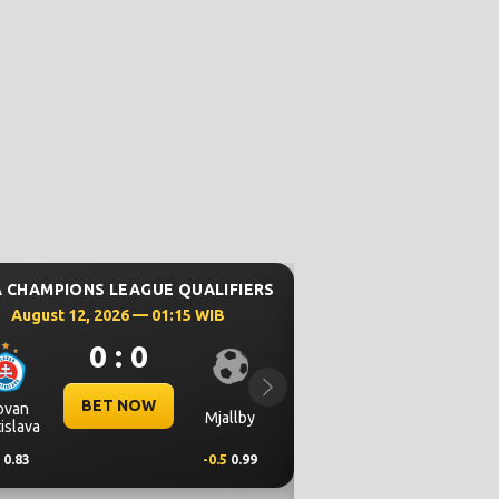
y 2
Super Power Bank
OTBALL F24 ELITE CLUB FRIENDLY
August 7, 2026 — 16:15 WIB
0 : 0
Next
BET NOW
e-Bayern
verpool
Munchen
gy
Mahjong Wilds 2
0
0.32
0.00
-0.56