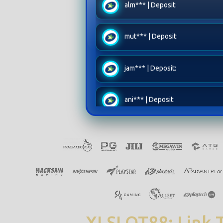
mut*** | Deposit:
jam*** | Deposit:
ani*** | Deposit:
Frozen World
Flo
dama*** | Deposit:
nad*** | Deposit:
sito***l | Deposit:
Football Fever
rah*** | Deposit:
XLSLOT88: Link T
usa*** | Deposit: