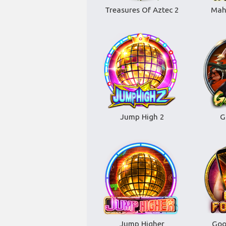
Treasures Of Aztec 2
Mah
Jump High 2
G
Jump Higher
Goo