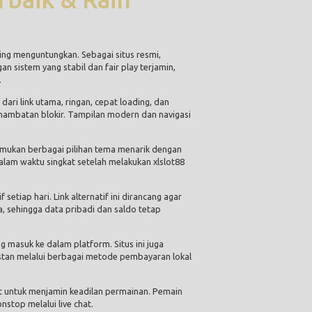
Rp.1,770,000
Rp.320,000
ing menguntungkan. Sebagai situs resmi,
 sistem yang stabil dan fair play terjamin,
.
Rp.390,000
ong
King Kong Shake
ari link utama, ringan, cepat loading, dan
 hambatan blokir. Tampilan modern dan navigasi
Rp.430,000
emukan berbagai pilihan tema menarik dengan
lam waktu singkat setelah melakukan xlslot88
Rp.860,000
f setiap hari. Link alternatif ini dirancang agar
, sehingga data pribadi dan saldo tetap
Rp.330,000
nter
King of Atlantis
 masuk ke dalam platform. Situs ini juga
nstan melalui berbagai metode pembayaran lokal
Rp.810,000
dit untuk menjamin keadilan permainan. Pemain
stop melalui live chat.
Rp.1,910,000