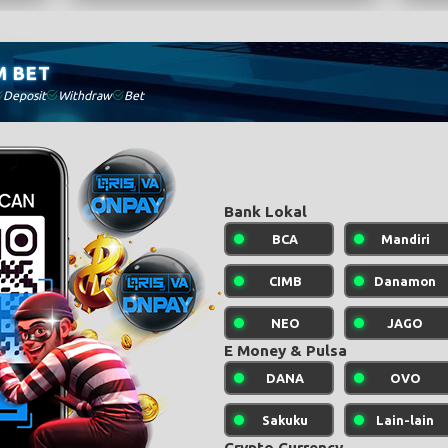
M BET
Deposit
Withdraw
Bet
ong Rich Ways
Sung Wukong
Wild Disco N
Bank Lokal
BCA
Mandiri
CIMB
Danamon
NEO
JAGO
E Money & Pulsa
Mafia
Hero of the 3
The Chicken 
DANA
OVO
Kingdoms - Cao Cao
Sakuku
Lain-lain
Crypto Currency