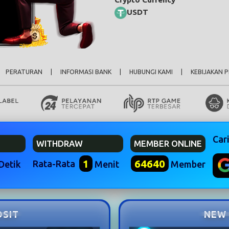
USDT
PERATURAN
|
INFORMASI BANK
|
HUBUNGI KAMI
|
KEBIJAKAN P
rror Mirror
Treasure Koi
The Dragon B
Wealth 
uta*** | Withdraw:
Rp.40,000
jam*** | Withdraw:
Rp.35,000
Car
WITHDRAW
MEMBER ONLINE
1
64640
Rata-Rata
Detik
Menit
Member
sito***l | Withdraw:
Rp.35,000
iswah***i | Withdraw:
Rp.35,000
t 666 Deluxe
Hong Kong Flavor
Diamond Fr
OSIT
NEW