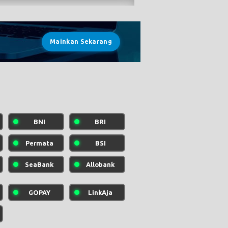
Mainkan Sekarang
ight
Black Wukong
BNI
BRI
Permata
BSI
SeaBank
Allobank
House
Myeong Ryang
GOPAY
LinkAja