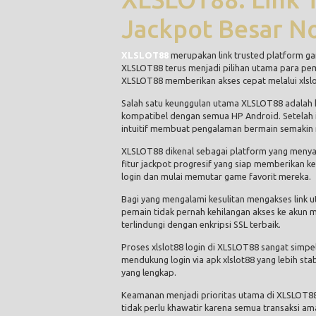
Jackpot Besar N
nam*** | Deposit:
XLSLOT88
merupakan link trusted platform gam
XLSLOT88 terus menjadi pilihan utama para pema
XLSLOT88 memberikan akses cepat melalui xlslot8
unja*** | Deposit:
Hot DJ
G
Salah satu keunggulan utama XLSLOT88 adalah kem
kompatibel dengan semua HP Android. Setelah in
intuitif membuat pengalaman bermain semaki
raj*** | Deposit:
XLSLOT88 dikenal sebagai platform yang menyaj
fitur jackpot progresif yang siap memberikan 
login dan mulai memutar game favorit mereka.
iswah***i | Deposit:
Bagi yang mengalami kesulitan mengakses link
pemain tidak pernah kehilangan akses ke akun m
zulka***in | Deposit:
terlindungi dengan enkripsi SSL terbaik.
Dollar Bomb
G
Proses xlslot88 login di XLSLOT88 sangat simpe
mendukung login via apk xlslot88 yang lebih st
jasm*** | Deposit:
yang lengkap.
Keamanan menjadi prioritas utama di XLSLOT88. S
tidak perlu khawatir karena semua transaksi ama
usa*** | Deposit: