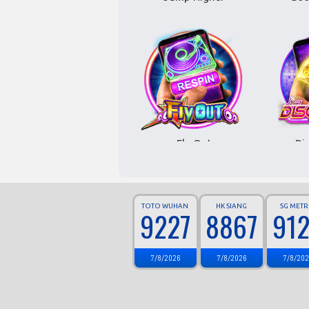
Fly Out
Di
TOTO WUHAN
HK SIANG
SG MET
9227
8867
91
7/8/2026
7/8/2026
7/8/20
Fa Cai Shen 2
Mo