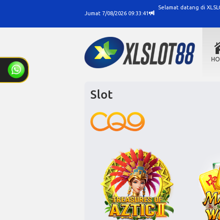
Selamat datang di XLSL
Jumat 7/08/2026 09:33:42
HO
Slot