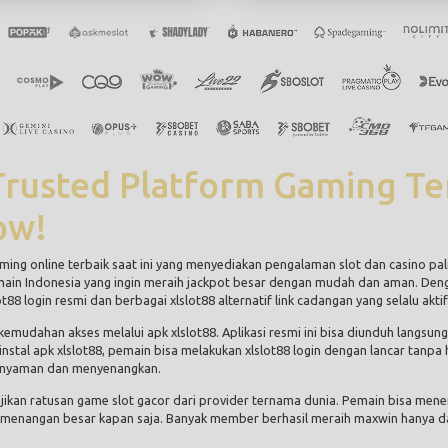
unja*** | Withdraw:
Rp.15,000
nad*** | Withdraw:
Rp.35,000
nam*** | Withdraw:
Rp.40,000
rusted Platform Gaming Ter
ow!
rah*** | Withdraw:
Rp.35,000
ing online terbaik saat ini yang menyediakan pengalaman slot dan casino pal
in Indonesia yang ingin meraih jackpot besar dengan mudah dan aman. Dengan
firga***ro | Withdraw:
Rp.20,000
8 login resmi dan berbagai xlslot88 alternatif link cadangan yang selalu aktif
udahan akses melalui apk xlslot88. Aplikasi resmi ini bisa diunduh langsung d
stal apk xlslot88, pemain bisa melakukan xlslot88 login dengan lancar tanpa
maya***i | Withdraw:
Rp.30,000
n nyaman dan menyenangkan.
ikan ratusan game slot gacor dari provider ternama dunia. Pemain bisa men
kemenangan besar kapan saja. Banyak member berhasil meraih maxwin hanya da
sito***l | Withdraw:
Rp.25,000