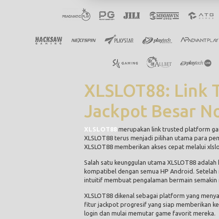
nad*** | Deposit:
iswah***i | Deposit:
sit*** | Deposit:
XLSLOT88: Link T
Jackpot Besar N
gila*** | Deposit:
XLSLOT88
merupakan link trusted platform gam
XLSLOT88 terus menjadi pilihan utama para pema
uta*** | Deposit:
XLSLOT88 memberikan akses cepat melalui xlslot8
Salah satu keunggulan utama XLSLOT88 adalah kem
kompatibel dengan semua HP Android. Setelah in
mut*** | Deposit:
intuitif membuat pengalaman bermain semaki
XLSLOT88 dikenal sebagai platform yang menyaj
fitur jackpot progresif yang siap memberikan 
purw***i | Deposit:
login dan mulai memutar game favorit mereka.