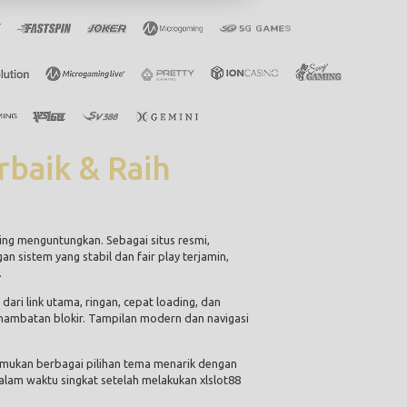
Rp.50,000
Rp.580,000
Rp.790,000
baik & Raih
Rp.1,950,000
ing menguntungkan. Sebagai situs resmi,
 sistem yang stabil dan fair play terjamin,
Rp.1,760,000
.
ari link utama, ringan, cepat loading, dan
 hambatan blokir. Tampilan modern dan navigasi
Rp.220,000
emukan berbagai pilihan tema menarik dengan
lam waktu singkat setelah melakukan xlslot88
Rp.1,280,000