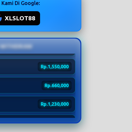
i Kami Di Google:
Rp.290,000
XLSLOT88
Rp.1,220,000
 WITHDRAW
Rp.1,550,000
Rp.660,000
Rp.1,230,000
Rp.1,610,000
Rp.930,000