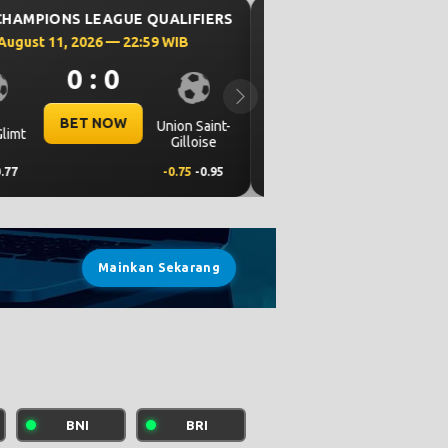
A CHAMPIONS LEAGUE QUALIFIERS
August 11, 2026 — 22:00 WIB
0 : 0
Next
BET NOW
t Almaty
Levski Sofia
(n)
0
0.76
0.00
-0.94
Mainkan Sekarang
BNI
BRI