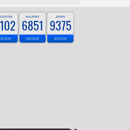
NGAPORE
MALAYSIA
JAPAN
102
6851
9375
/8/2026
8/8/2026
8/8/2026