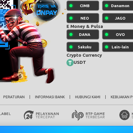
CIMB
Danamon
NEO
JAGO
E Money & Pulsa
DANA
OVO
Sakuku
Lain-lain
Crypto Currency
USDT
PERATURAN
|
INFORMASI BANK
|
HUBUNGI KAMI
|
KEBIJAKAN P
gal*** | Withdraw:
Rp.15,000