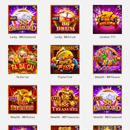
Lucky - 88 Diamond
Lucky - 88 Drum
Golden 777
Fa Da Cai
Triple Fish
Wealth - 88 Flower
Wealth - 88 Riches
Wealth - 88 Treasures
Wealth - 88 Diamond