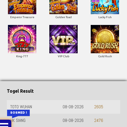
Emperor Treasure
Golden Toad
Lucky Fish
King-777
VIP Club
Gold Rush
Togel Result
HONGKONG
07-08-2026
9943
SOSMED !
HONGKONG LOTTO
07-08-2026
6011