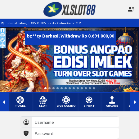
Selamat datang di XLSLOT88 Situs Slot Online Gacor 2026
bz**cy Berhasil Withdraw Rp 8.691.000,00
TOGEL
SLOT
LIVE CASINO
SPORT
ARCADE
SABU