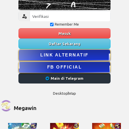
Remember Me
Masuk
Daftar Sekarang
LINK ALTERNATIF
FB OFFICIAL
Main di Telegram
Desktop
Wap
Megawin