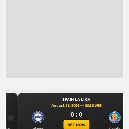
SPAIN LA LIGA
August 16, 2026 — 00:30 WIB
0 : 0
Previous
Next
BET NOW
Alaves
Getafe